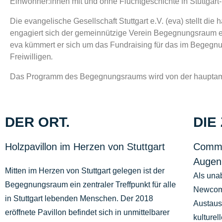
Einwohner:innen mit und ohne Fluchtgeschichte in Stuttgart-Mi
Die evangelische Gesellschaft Stuttgart e.V. (eva) stellt d
engagiert sich der gemeinnützige Verein Begegnungsraum e
eva kümmert er sich um das Fundraising für das im Begegnu
Freiwilligen
.
Das Programm des Begegnungsraums wird von der hauptamtli
DER ORT.
DIE 
Holzpavillon im Herzen von Stuttgart
Commun
Augen
Mitten im Herzen von Stuttgart gelegen ist der
Als unab
Begegnungsraum ein zentraler Treffpunkt für alle
Newcome
in Stuttgart lebenden Menschen. Der 2018
Austaus
eröffnete Pavillon befindet sich in unmittelbarer
kulturell