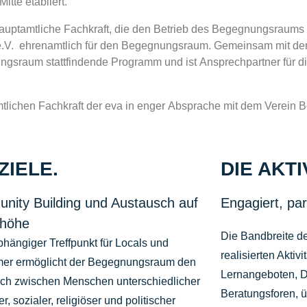
tte etabliert.
ie hauptamtliche Fachkraft, die den Betrieb des Begegnungsraums
.V. ehrenamtlich für den Begegnungsraum. Gemeinsam mit der 
ngsraum stattfindende Programm und ist Ansprechpartner für d
chen Fachkraft der eva in enger Absprache mit dem Verein Be
ZIELE.
DIE AKTI
ity Building und Austausch auf
Engagiert, par
höhe
Die Bandbreite 
hängiger Treffpunkt für Locals und
realisierten Aktiv
r ermöglicht der Begegnungsraum den
Lernangeboten, Di
ch zwischen Menschen unterschiedlicher
Beratungsforen, ü
er, sozialer, religiöser und politischer