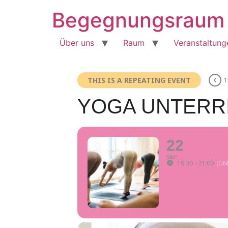
Skip
Begegnungsraum 
to
content
Über uns
Raum
Veranstaltung
THIS IS A REPEATING EVENT
1
YOGA UNTERR
22
SEP
19:30 - 21:00
(GM