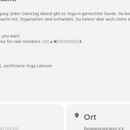
ung: Jeden Dienstag Abend gibt es Yoga in gemischter Runde. Du be
mache mit. Yogamatten sind vorhanden, Du kannst aber auch Deine e
as you want.
or club members. 🧘🏽‍♀️🧘🏿🧘🏻‍♂️🤸🏻‍♀️🤸🏻‍♂️🤸
 zertifizierte Yoga-Lehrerin
Ort
MT+02:00)
Begegnungsraum e.V.