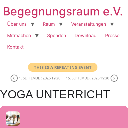
Skip
Begegnungsraum e.V.
to
content
Über uns
Raum
Veranstaltungen
Mitmachen
Spenden
Download
Presse
Kontakt
THIS IS A REPEATING EVENT
1. SEPTEMBER 2026 19:30
15. SEPTEMBER 2026 19:30
YOGA UNTERRICHT